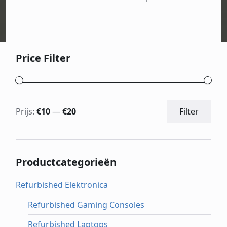
Price Filter
Min.
Max
Prijs:
€10
—
€20
Filter
prijs
prijs
Productcategorieën
Refurbished Elektronica
Refurbished Gaming Consoles
Refurbished Laptops