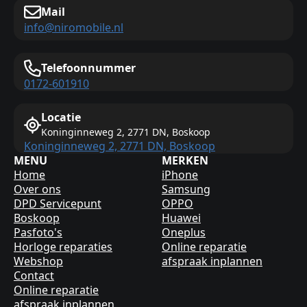
Mail
info@niromobile.nl
Telefoonnummer
0172-601910
Locatie
Koninginneweg 2, 2771 DN, Boskoop
Koninginneweg 2, 2771 DN, Boskoop
MENU
MERKEN
Home
iPhone
Over ons
Samsung
DPD Servicepunt
OPPO
Boskoop
Huawei
Pasfoto's
Oneplus
Horloge reparaties
Online reparatie
Webshop
afspraak inplannen
Contact
Online reparatie
afspraak inplannen