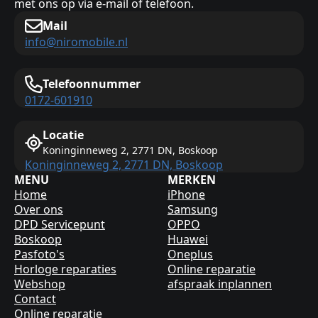
met ons op via e-mail of telefoon.
Mail
info@niromobile.nl
Telefoonnummer
0172-601910
Locatie
Koninginneweg 2, 2771 DN, Boskoop
Koninginneweg 2, 2771 DN, Boskoop
MENU
MERKEN
Home
iPhone
Over ons
Samsung
DPD Servicepunt
OPPO
Boskoop
Huawei
Pasfoto's
Oneplus
Horloge reparaties
Online reparatie
Webshop
afspraak inplannen
Contact
Online reparatie