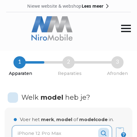
Lees meer
Niewe website & webshop
1
2
3
Apparaten
Reparaties
Afronden
Welk
model
heb je?
Voer het
merk
,
model
of
modelcode
in.