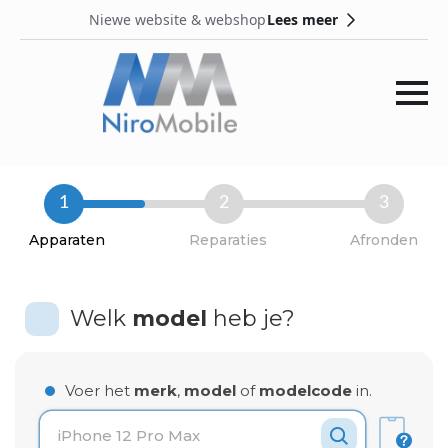
Lees meer
Niewe website & webshop
1
2
3
Apparaten
Reparaties
Afronden
Welk
model
heb je?
Voer het
merk
,
model
of
modelcode
in.