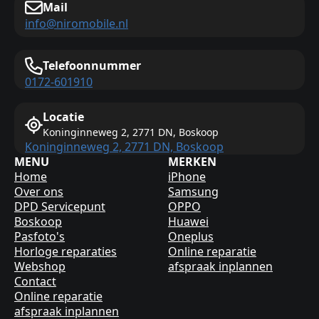
Mail
info@niromobile.nl
Telefoonnummer
0172-601910
Locatie
Koninginneweg 2, 2771 DN, Boskoop
Koninginneweg 2, 2771 DN, Boskoop
MENU
MERKEN
Home
iPhone
Over ons
Samsung
DPD Servicepunt
OPPO
Boskoop
Huawei
Pasfoto's
Oneplus
Horloge reparaties
Online reparatie
Webshop
afspraak inplannen
Contact
Online reparatie
afspraak inplannen