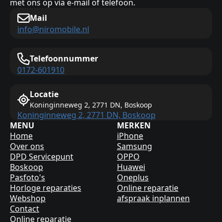
met ons op via e-mail of telefoon.
Mail
info@niromobile.nl
Telefoonnummer
0172-601910
Locatie
Koninginneweg 2, 2771 DN, Boskoop
Koninginneweg 2, 2771 DN, Boskoop
MENU
MERKEN
Home
iPhone
Over ons
Samsung
DPD Servicepunt
OPPO
Boskoop
Huawei
Pasfoto's
Oneplus
Horloge reparaties
Online reparatie
Webshop
afspraak inplannen
Contact
Online reparatie