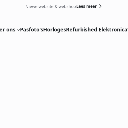
Lees meer
Niewe website & webshop
er ons
Pasfoto's
Horloges
Refurbished Elektronica