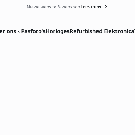
Lees meer
Niewe website & webshop
er ons
Pasfoto's
Horloges
Refurbished Elektronica