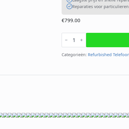
Reparaties voor particulieren
€
799.00
iPhone
15
Pro
Max
256GB
Categorieën:
Refurbished Telefoo
aantal