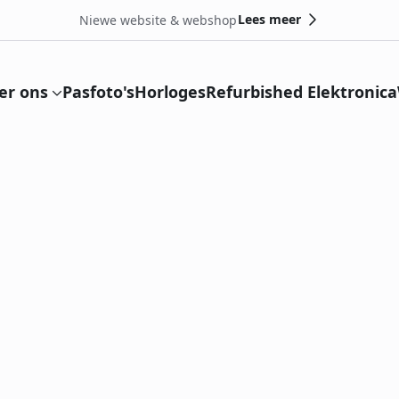
Lees meer
Niewe website & webshop
er ons
Pasfoto's
Horloges
Refurbished Elektronica